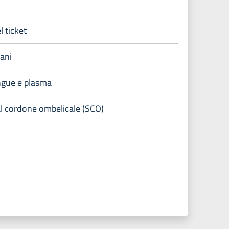
l ticket
gani
ngue e plasma
l cordone ombelicale (SCO)