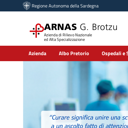
Vai ai contenuti
Regione Autonoma della Sardegna
Vai al menu di navigazione
Vai al footer
ARNAS
G. Brotzu
Azienda di Rilievo Nazionale
ed Alta Specializzazione
Submenu
Azienda
Albo Pretorio
Ospedali e 