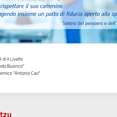
di II Livello
ndo Businco"
temico "Antonio Cao"
otzu