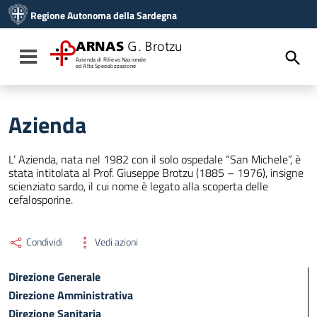
Vai ai contenuti
Regione Autonoma della Sardegna
Vai al menu di navigazione
Vai al footer
ARNAS
G. Brotzu
Toggle navigation
Azienda di Rilievo Nazionale
ed Alta Specializzazione
Azienda
L’ Azienda, nata nel 1982 con il solo ospedale “San Michele”, è
stata intitolata al Prof. Giuseppe Brotzu (1885 – 1976), insigne
scienziato sardo, il cui nome è legato alla scoperta delle
cefalosporine.
Condividi
Vedi azioni
Direzione Generale
Direzione Amministrativa
Direzione Sanitaria