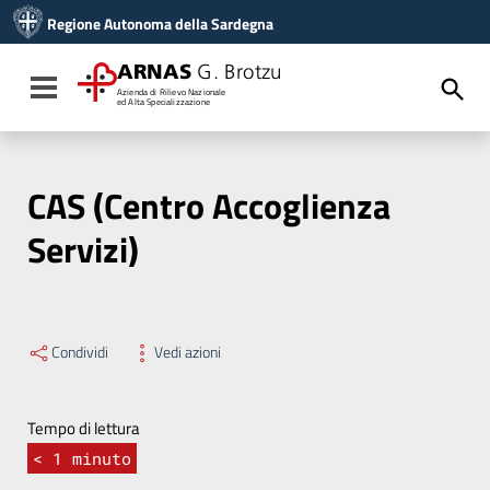
Vai ai contenuti
Regione Autonoma della Sardegna
Vai al menu di navigazione
Vai al footer
ARNAS
G. Brotzu
Toggle navigation
Azienda di Rilievo Nazionale
ed Alta Specializzazione
CAS (Centro Accoglienza
Servizi)
Condividi
Vedi azioni
Tempo di lettura
< 1
minuto