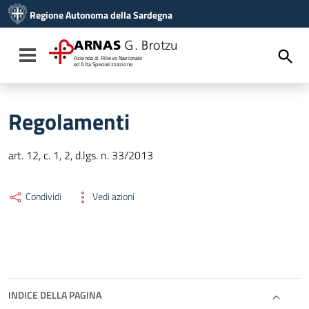
Vai ai contenuti
Regione Autonoma della Sardegna
Vai al menu di navigazione
Vai al footer
ARNAS
G. Brotzu
Toggle navigation
Azienda di Rilievo Nazionale
ed Alta Specializzazione
Regolamenti
art. 12, c. 1, 2, d.lgs. n. 33/2013
Condividi
Vedi azioni
INDICE DELLA PAGINA