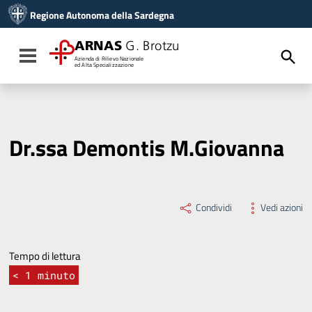
Vai ai contenuti
Regione Autonoma della Sardegna
Vai al menu di navigazione
Vai al footer
ARNAS
G. Brotzu
Toggle navigation
Azienda di Rilievo Nazionale
ed Alta Specializzazione
Dr.ssa Demontis M.Giovanna
Condividi
Vedi azioni
Tempo di lettura
< 1
minuto