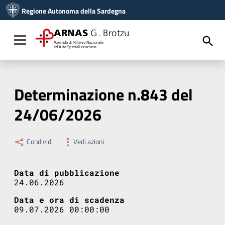
Vai ai contenuti
Regione Autonoma della Sardegna
Vai al menu di navigazione
Vai al footer
ARNAS
G. Brotzu
Toggle navigation
Azienda di Rilievo Nazionale
ed Alta Specializzazione
Determinazione n.843 del
24/06/2026
Condividi
Vedi azioni
Data di pubblicazione
24.06.2026
Data e ora di scadenza
09.07.2026 00:00:00