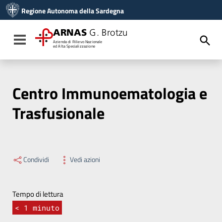
Vai ai contenuti
Regione Autonoma della Sardegna
Vai al menu di navigazione
Vai al footer
ARNAS
G. Brotzu
Toggle navigation
Azienda di Rilievo Nazionale
ed Alta Specializzazione
Centro Immunoematologia e
Trasfusionale
Condividi
Vedi azioni
Tempo di lettura
< 1
minuto