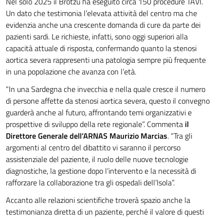
Nel solo 2025 il Brotzu ha eseguito circa 150 procedure TAVI.
Un dato che testimonia l’elevata attività del centro ma che
evidenzia anche una crescente domanda di cure da parte dei
pazienti sardi. Le richieste, infatti, sono oggi superiori alla
capacità attuale di risposta, confermando quanto la stenosi
aortica severa rappresenti una patologia sempre più frequente
in una popolazione che avanza con l’età.
“In una Sardegna che invecchia e nella quale cresce il numero
di persone affette da stenosi aortica severa, questo il convegno
guarderà anche al futuro, affrontando temi organizzativi e
prospettive di sviluppo della rete regionale”. Commenta
il
Direttore Generale dell’ARNAS Maurizio Marcias
. “Tra gli
argomenti al centro del dibattito vi saranno il percorso
assistenziale del paziente, il ruolo delle nuove tecnologie
diagnostiche, la gestione dopo l’intervento e la necessità di
rafforzare la collaborazione tra gli ospedali dell’Isola”.
Accanto alle relazioni scientifiche troverà spazio anche la
testimonianza diretta di un paziente, perché il valore di questi