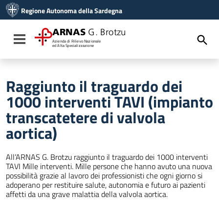
Vai ai contenuti
Regione Autonoma della Sardegna
Vai al menu di navigazione
Vai al footer
ARNAS
G. Brotzu
Toggle navigation
Azienda di Rilievo Nazionale
ed Alta Specializzazione
Raggiunto il traguardo dei
1000 interventi TAVI (impianto
transcatetere di valvola
aortica)
All’ARNAS G. Brotzu raggiunto il traguardo dei 1000 interventi
TAVI Mille interventi. Mille persone che hanno avuto una nuova
possibilità grazie al lavoro dei professionisti che ogni giorno si
adoperano per restituire salute, autonomia e futuro ai pazienti
affetti da una grave malattia della valvola aortica.