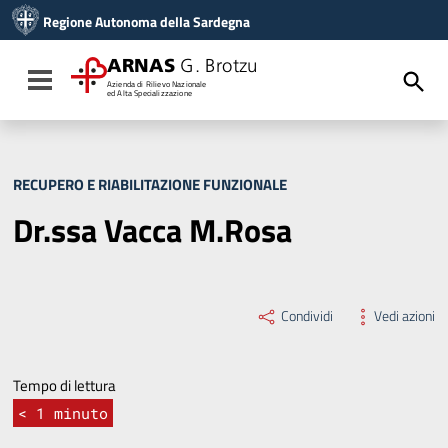
Vai ai contenuti
Regione Autonoma della Sardegna
Vai al menu di navigazione
Vai al footer
ARNAS
G. Brotzu
Toggle navigation
Azienda di Rilievo Nazionale
ed Alta Specializzazione
RECUPERO E RIABILITAZIONE FUNZIONALE
Dr.ssa Vacca M.Rosa
Condividi
Vedi azioni
Tempo di lettura
< 1
minuto