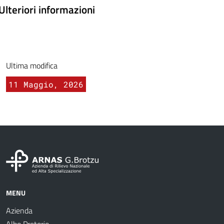
Ulteriori informazioni
Ultima modifica
11 Maggio, 2026
MENU
Azienda