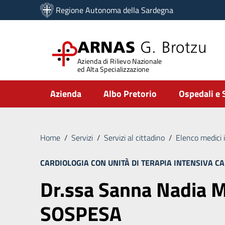
Vai ai contenuti
Regione Autonoma della Sardegna
Vai al menu di navigazione
Vai al footer
ARNAS
G. Brotzu
Azienda di Rilievo Nazionale
ed Alta Specializzazione
Submenu
Azienda
Albo Pretorio
Ospedali e 
Home
/
Servizi
/
Servizi al cittadino
/
Elenco medici 
CARDIOLOGIA CON UNITÀ DI TERAPIA INTENSIVA C
Dr.ssa Sanna Nadi
SOSPESA