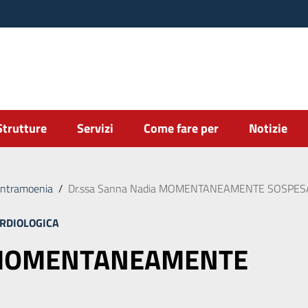
Strutture
Servizi
Come fare per
Notizie
intramoenia
/
Dr.ssa Sanna Nadia MOMENTANEAMENTE SOSPES
ARDIOLOGICA
a MOMENTANEAMENTE