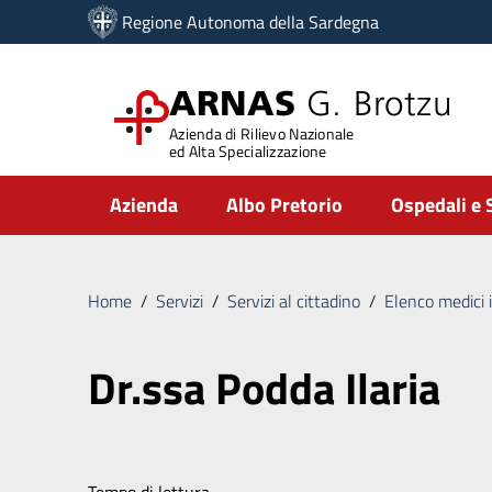
Vai ai contenuti
Regione Autonoma della Sardegna
Vai al menu di navigazione
Vai al footer
ARNAS
G. Brotzu
Azienda di Rilievo Nazionale
ed Alta Specializzazione
Submenu
Azienda
Albo Pretorio
Ospedali e 
Home
/
Servizi
/
Servizi al cittadino
/
Elenco medici 
Dr.ssa Podda Ilaria