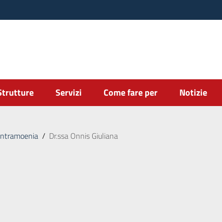
Strutture
Servizi
Come fare per
Notizie
intramoenia
/
Dr.ssa Onnis Giuliana