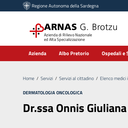
Vai ai contenuti
Regione Autonoma della Sardegna
Vai al menu di navigazione
Vai al footer
ARNAS
G. Brotzu
Azienda di Rilievo Nazionale
ed Alta Specializzazione
Submenu
Azienda
Albo Pretorio
Ospedali e 
Home
/
Servizi
/
Servizi al cittadino
/
Elenco medici 
DERMATOLOGIA ONCOLOGICA
Dr.ssa Onnis Giuliana