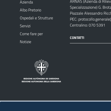
ARNAS (Azienda di Riliev
Azienda
Specializzazione) G. Brot
Albo Pretorio
Piazzale Alessandro Ricch
Ospedali e Strutture
PEC:
protocollo.generale
Centralino: 070 5391
Servizi
Come fare per
CONTATTI
Notizie
Note legali
Privacy policy