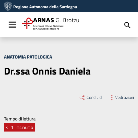
Vai ai contenuti
Regione Autonoma della Sardegna
Vai al menu di navigazione
Vai al footer
ARNAS
G. Brotzu
Toggle navigation
Azienda di Rilievo Nazionale
ed Alta Specializzazione
ANATOMIA PATOLOGICA
Dr.ssa Onnis Daniela
Condividi
Vedi azioni
Tempo di lettura
< 1
minuto