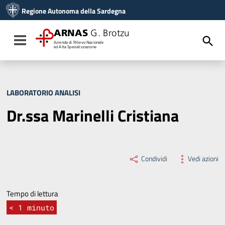
Vai ai contenuti
Regione Autonoma della Sardegna
Vai al menu di navigazione
Vai al footer
ARNAS
G. Brotzu
Toggle navigation
Azienda di Rilievo Nazionale
ed Alta Specializzazione
LABORATORIO ANALISI
Dr.ssa Marinelli Cristiana
Condividi
Vedi azioni
Tempo di lettura
< 1
minuto