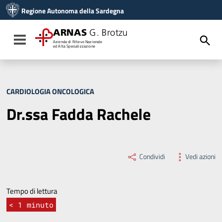
Vai ai contenuti
Regione Autonoma della Sardegna
Vai al menu di navigazione
Vai al footer
ARNAS
G. Brotzu
Toggle navigation
Azienda di Rilievo Nazionale
ed Alta Specializzazione
CARDIOLOGIA ONCOLOGICA
Dr.ssa Fadda Rachele
Condividi
Vedi azioni
Tempo di lettura
< 1
minuto