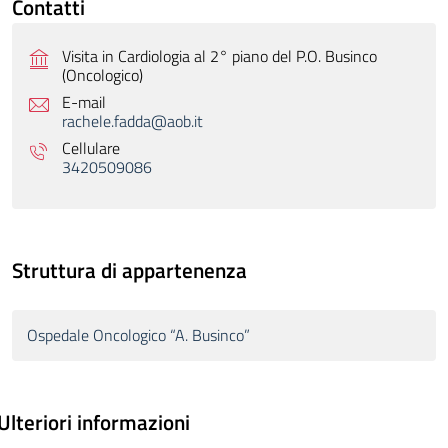
Contatti
Visita in Cardiologia al 2° piano del P.O. Businco
(Oncologico)
E-mail
rachele.fadda@aob.it
Cellulare
3420509086
Struttura di appartenenza
Ospedale Oncologico “A. Businco”
Ulteriori informazioni