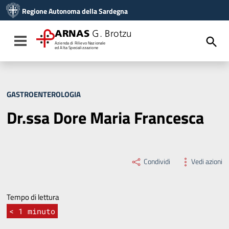
Vai ai contenuti
Regione Autonoma della Sardegna
Vai al menu di navigazione
Vai al footer
ARNAS
G. Brotzu
Toggle navigation
Azienda di Rilievo Nazionale
ed Alta Specializzazione
GASTROENTEROLOGIA
Dr.ssa Dore Maria Francesca
Condividi
Vedi azioni
Tempo di lettura
< 1
minuto