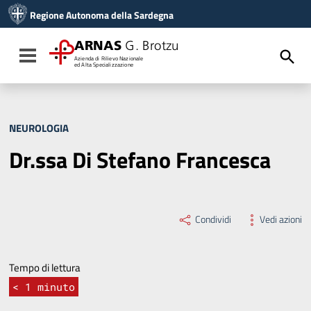
Vai ai contenuti
Regione Autonoma della Sardegna
Vai al menu di navigazione
Vai al footer
ARNAS
G. Brotzu
Toggle navigation
Azienda di Rilievo Nazionale
ed Alta Specializzazione
NEUROLOGIA
Dr.ssa Di Stefano Francesca
Condividi
Vedi azioni
Tempo di lettura
< 1
minuto