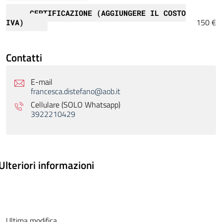
CERTIFICAZIONE (AGGIUNGERE IL COSTO
150 €
IVA)
Contatti
E-mail
francesca.distefano@aob.it
Cellulare (SOLO Whatsapp)
3922210429
Ulteriori informazioni
Ultima modifica