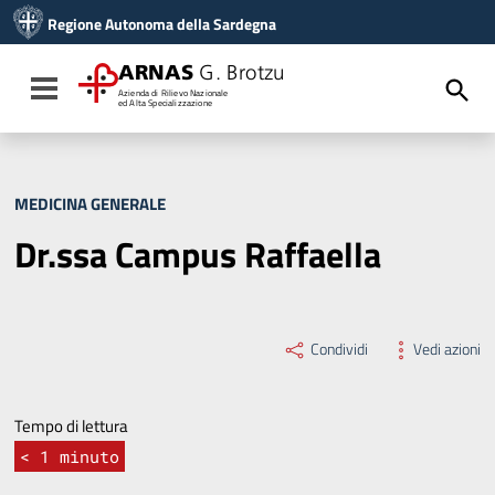
Vai ai contenuti
Regione Autonoma della Sardegna
Vai al menu di navigazione
Vai al footer
ARNAS
G. Brotzu
Toggle navigation
Azienda di Rilievo Nazionale
ed Alta Specializzazione
MEDICINA GENERALE
Dr.ssa Campus Raffaella
Condividi
Vedi azioni
Tempo di lettura
< 1
minuto