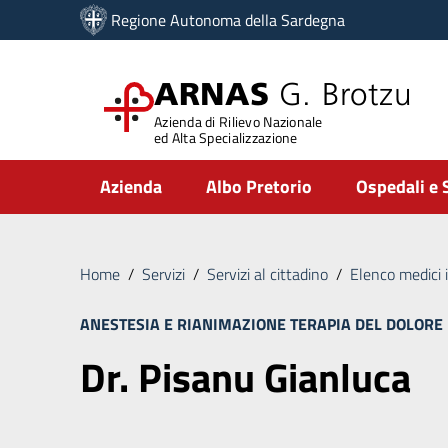
Vai ai contenuti
Regione Autonoma della Sardegna
Vai al menu di navigazione
Vai al footer
ARNAS
G. Brotzu
Azienda di Rilievo Nazionale
ed Alta Specializzazione
Submenu
Azienda
Albo Pretorio
Ospedali e 
Home
/
Servizi
/
Servizi al cittadino
/
Elenco medici 
ANESTESIA E RIANIMAZIONE
TERAPIA DEL DOLORE
Dr. Pisanu Gianluca