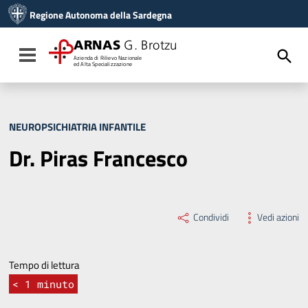
Vai ai contenuti
Regione Autonoma della Sardegna
Vai al menu di navigazione
Vai al footer
ARNAS
G. Brotzu
Toggle navigation
Azienda di Rilievo Nazionale
ed Alta Specializzazione
NEUROPSICHIATRIA INFANTILE
Dr. Piras Francesco
Condividi
Vedi azioni
Tempo di lettura
< 1
minuto