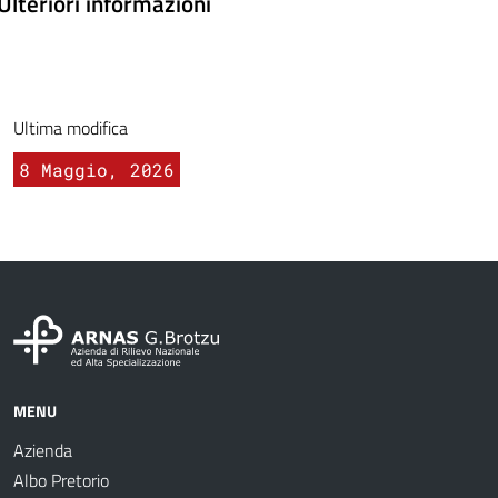
Ulteriori informazioni
Ultima modifica
8 Maggio, 2026
MENU
Azienda
Albo Pretorio