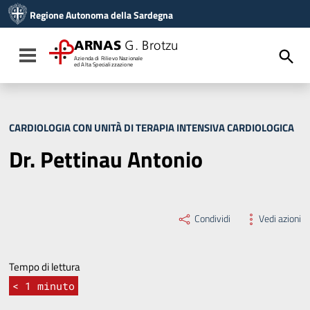
Vai ai contenuti
Regione Autonoma della Sardegna
Vai al menu di navigazione
Vai al footer
ARNAS
G. Brotzu
Toggle navigation
Azienda di Rilievo Nazionale
ed Alta Specializzazione
CARDIOLOGIA CON UNITÀ DI TERAPIA INTENSIVA CARDIOLOGICA
Dr. Pettinau Antonio
Condividi
Vedi azioni
Tempo di lettura
< 1
minuto