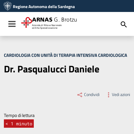
Vai ai contenuti
Regione Autonoma della Sardegna
Vai al menu di navigazione
Vai al footer
ARNAS
G. Brotzu
Toggle navigation
Azienda di Rilievo Nazionale
ed Alta Specializzazione
CARDIOLOGIA CON UNITÀ DI TERAPIA INTENSIVA CARDIOLOGICA
Dr. Pasqualucci Daniele
Condividi
Vedi azioni
Tempo di lettura
< 1
minuto