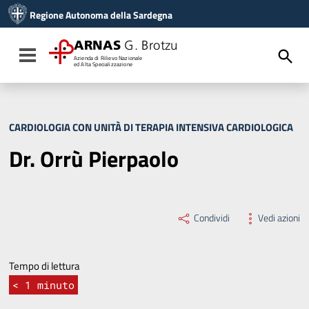
Vai ai contenuti
Regione Autonoma della Sardegna
Vai al menu di navigazione
Vai al footer
ARNAS
G. Brotzu
Toggle navigation
Azienda di Rilievo Nazionale
ed Alta Specializzazione
CARDIOLOGIA CON UNITÀ DI TERAPIA INTENSIVA CARDIOLOGICA
Dr. Orrù Pierpaolo
Condividi
Vedi azioni
Tempo di lettura
< 1
minuto