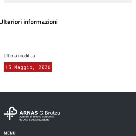
Ulteriori informazioni
Ultima modifica
15 Maggio, 2026
MENU