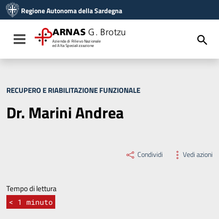
Vai ai contenuti
Regione Autonoma della Sardegna
Vai al menu di navigazione
Vai al footer
ARNAS
G. Brotzu
Toggle navigation
Azienda di Rilievo Nazionale
ed Alta Specializzazione
RECUPERO E RIABILITAZIONE FUNZIONALE
Dr. Marini Andrea
Condividi
Vedi azioni
Tempo di lettura
< 1
minuto