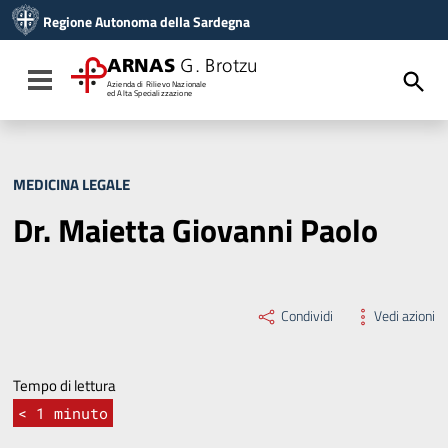
Vai ai contenuti
Regione Autonoma della Sardegna
Vai al menu di navigazione
Vai al footer
ARNAS
G. Brotzu
Toggle navigation
Azienda di Rilievo Nazionale
ed Alta Specializzazione
MEDICINA LEGALE
Dr. Maietta Giovanni Paolo
Condividi
Vedi azioni
Tempo di lettura
< 1
minuto