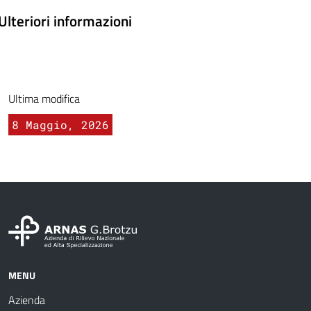
Ulteriori informazioni
Ultima modifica
8 Maggio, 2026
MENU
Azienda