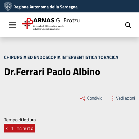
Vai ai contenuti
Regione Autonoma della Sardegna
Vai al menu di navigazione
Vai al footer
ARNAS
G. Brotzu
Toggle navigation
Azienda di Rilievo Nazionale
ed Alta Specializzazione
CHIRURGIA ED ENDOSCOPIA INTERVENTISTICA TORACICA
Dr.Ferrari Paolo Albino
Condividi
Vedi azioni
Tempo di lettura
< 1
minuto