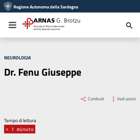
Vai ai contenuti
Regione Autonoma della Sardegna
Vai al menu di navigazione
Vai al footer
ARNAS
G. Brotzu
Toggle navigation
Azienda di Rilievo Nazionale
ed Alta Specializzazione
NEUROLOGIA
Dr. Fenu Giuseppe
Condividi
Vedi azioni
Tempo di lettura
< 1
minuto