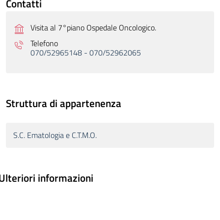
Contatti
Visita al 7°piano Ospedale Oncologico.
Telefono
070/52965148 - 070/52962065
Struttura di appartenenza
S.C. Ematologia e C.T.M.O.
Ulteriori informazioni