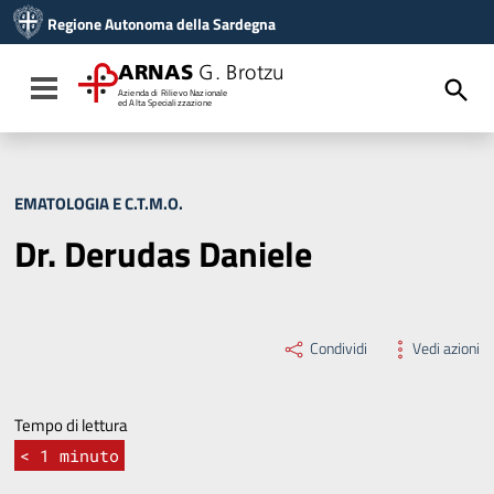
Vai ai contenuti
Regione Autonoma della Sardegna
Vai al menu di navigazione
Vai al footer
ARNAS
G. Brotzu
Toggle navigation
Azienda di Rilievo Nazionale
ed Alta Specializzazione
EMATOLOGIA E C.T.M.O.
Dr. Derudas Daniele
Condividi
Vedi azioni
Tempo di lettura
< 1
minuto