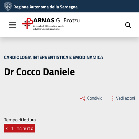
Vai ai contenuti
Regione Autonoma della Sardegna
Vai al menu di navigazione
Vai al footer
ARNAS
G. Brotzu
Toggle navigation
Azienda di Rilievo Nazionale
ed Alta Specializzazione
CARDIOLOGIA INTERVENTISTICA E EMODINAMICA
Dr Cocco Daniele
Condividi
Vedi azioni
Tempo di lettura
< 1
minuto