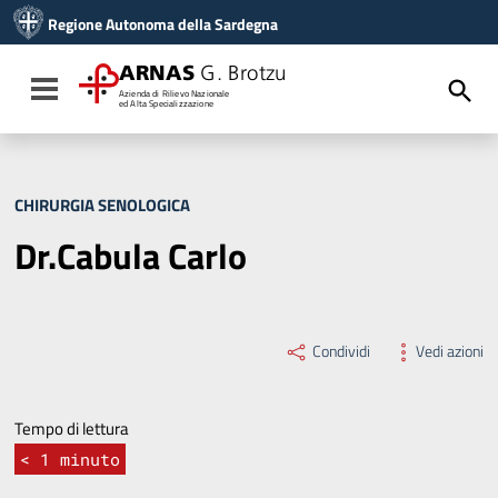
Vai ai contenuti
Regione Autonoma della Sardegna
Vai al menu di navigazione
Vai al footer
ARNAS
G. Brotzu
Toggle navigation
Azienda di Rilievo Nazionale
ed Alta Specializzazione
CHIRURGIA SENOLOGICA
Dr.Cabula Carlo
Condividi
Vedi azioni
Tempo di lettura
< 1
minuto