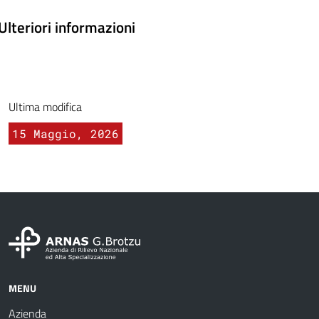
Ulteriori informazioni
Ultima modifica
15 Maggio, 2026
MENU
Azienda