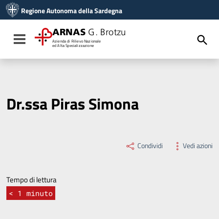
Vai ai contenuti
Regione Autonoma della Sardegna
Vai al menu di navigazione
Vai al footer
ARNAS
G. Brotzu
Toggle navigation
Azienda di Rilievo Nazionale
ed Alta Specializzazione
Dr.ssa Piras Simona
Condividi
Vedi azioni
Tempo di lettura
< 1
minuto