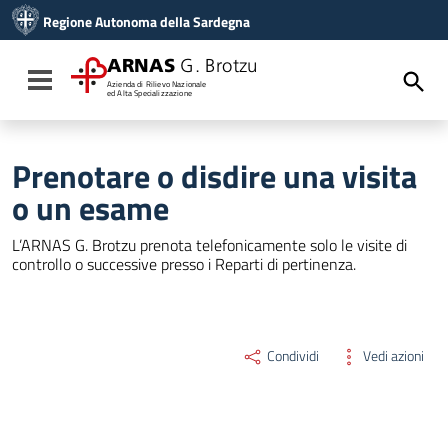
Vai ai contenuti
Regione Autonoma della Sardegna
Vai al menu di navigazione
Vai al footer
ARNAS
G. Brotzu
Toggle navigation
Azienda di Rilievo Nazionale
ed Alta Specializzazione
Prenotare o disdire una visita
o un esame
L’ARNAS G. Brotzu prenota telefonicamente solo le visite di
controllo o successive presso i Reparti di pertinenza.
Condividi
Vedi azioni