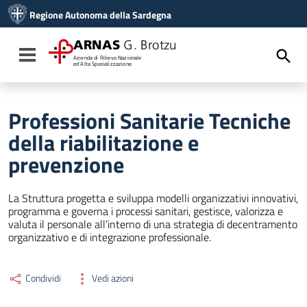
Vai ai contenuti
Regione Autonoma della Sardegna
Vai al menu di navigazione
Vai al footer
ARNAS
G. Brotzu
Toggle navigation
Azienda di Rilievo Nazionale
ed Alta Specializzazione
Professioni Sanitarie Tecniche
della riabilitazione e
prevenzione
La Struttura progetta e sviluppa modelli organizzativi innovativi,
programma e governa i processi sanitari, gestisce, valorizza e
valuta il personale all’interno di una strategia di decentramento
organizzativo e di integrazione professionale.
Condividi
Vedi azioni