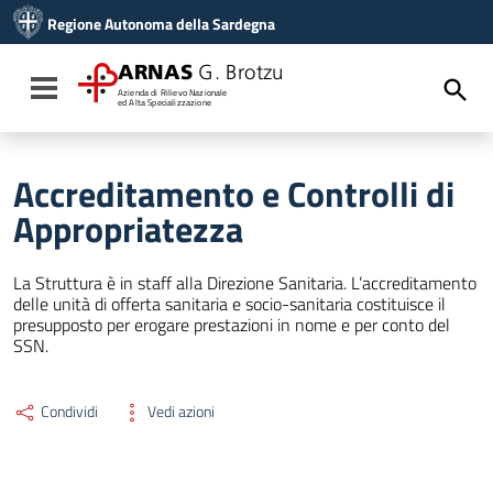
Vai ai contenuti
Regione Autonoma della Sardegna
Vai al menu di navigazione
Vai al footer
ARNAS
G. Brotzu
Toggle navigation
Azienda di Rilievo Nazionale
ed Alta Specializzazione
Accreditamento e Controlli di
Appropriatezza
La Struttura è in staff alla Direzione Sanitaria. L’accreditamento
delle unità di offerta sanitaria e socio-sanitaria costituisce il
presupposto per erogare prestazioni in nome e per conto del
SSN.
Condividi
Vedi azioni