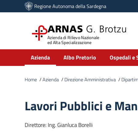
Vai ai contenuti
Regione Autonoma della Sardegna
Vai al menu di navigazione
Vai al footer
ARNAS
G. Brotzu
Azienda di Rilievo Nazionale
ed Alta Specializzazione
Submenu
Azienda
Albo Pretorio
Ospedali e 
Home
/
Azienda
/
Direzione Amministrativa
/
Diparti
Lavori Pubblici e Ma
Direttore: Ing. Gianluca Borelli