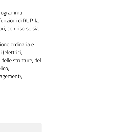
l programma
 funzioni di RUP, la
ri, con risorse sia
ione ordinaria e
(elettrici,
delle strutture, del
lico;
anagement);