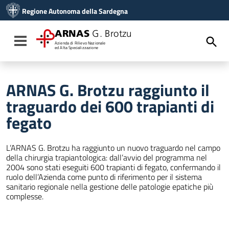
Vai ai contenuti
Regione Autonoma della Sardegna
Vai al menu di navigazione
Vai al footer
ARNAS
G. Brotzu
Toggle navigation
Azienda di Rilievo Nazionale
ed Alta Specializzazione
ARNAS G. Brotzu raggiunto il
traguardo dei 600 trapianti di
fegato
L’ARNAS G. Brotzu ha raggiunto un nuovo traguardo nel campo
della chirurgia trapiantologica: dall’avvio del programma nel
2004 sono stati eseguiti 600 trapianti di fegato, confermando il
ruolo dell’Azienda come punto di riferimento per il sistema
sanitario regionale nella gestione delle patologie epatiche più
complesse.