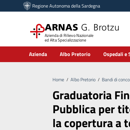
Vai ai contenuti
Regione Autonoma della Sardegna
Vai al menu di navigazione
Vai al footer
ARNAS
G. Brotzu
Azienda di Rilievo Nazionale
ed Alta Specializzazione
Submenu
Azienda
Albo Pretorio
Ospedali e 
Home
/
Albo Pretorio
/
Bandi di conco
Graduatoria Fin
Pubblica per tit
la copertura a