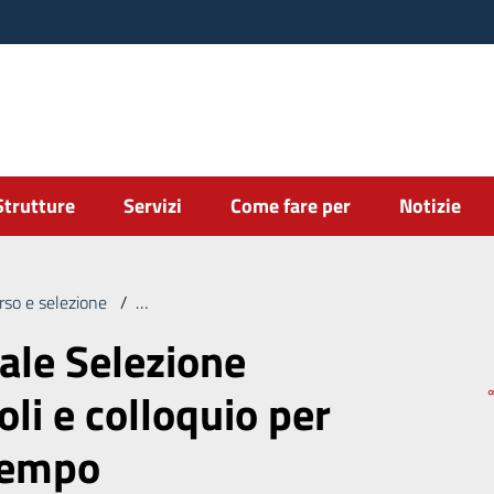
Strutture
Servizi
Come fare per
Notizie
rso e selezione
/
Graduatoria Finale Selezione Pubblica per titoli 
ale Selezione
oli e colloquio per
 tempo