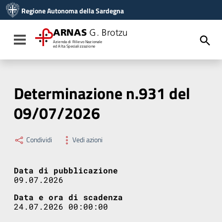
Vai ai contenuti
Regione Autonoma della Sardegna
Vai al menu di navigazione
Vai al footer
ARNAS
G. Brotzu
Toggle navigation
Azienda di Rilievo Nazionale
ed Alta Specializzazione
Determinazione n.931 del
09/07/2026
Condividi
Vedi azioni
Data di pubblicazione
09.07.2026
Data e ora di scadenza
24.07.2026 00:00:00