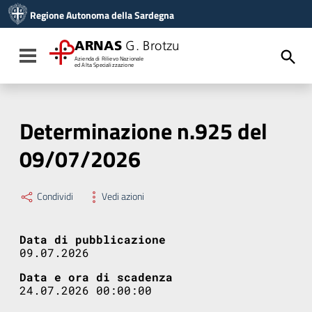
Vai ai contenuti
Regione Autonoma della Sardegna
Vai al menu di navigazione
Vai al footer
ARNAS
G. Brotzu
Toggle navigation
Azienda di Rilievo Nazionale
ed Alta Specializzazione
Determinazione n.925 del
09/07/2026
Condividi
Vedi azioni
Data di pubblicazione
09.07.2026
Data e ora di scadenza
24.07.2026 00:00:00