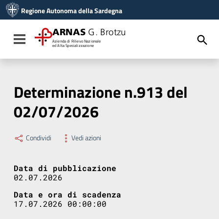
Vai ai contenuti
Regione Autonoma della Sardegna
Vai al menu di navigazione
Vai al footer
ARNAS
G. Brotzu
Toggle navigation
Azienda di Rilievo Nazionale
ed Alta Specializzazione
Determinazione n.913 del
02/07/2026
Condividi
Vedi azioni
Data di pubblicazione
02.07.2026
Data e ora di scadenza
17.07.2026 00:00:00