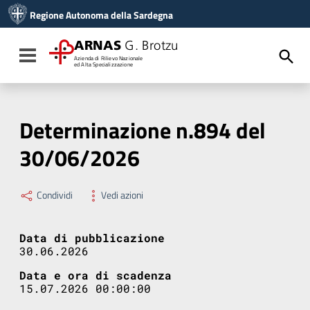
Vai ai contenuti
Regione Autonoma della Sardegna
Vai al menu di navigazione
Vai al footer
ARNAS
G. Brotzu
Toggle navigation
Azienda di Rilievo Nazionale
ed Alta Specializzazione
Determinazione n.894 del
30/06/2026
Condividi
Vedi azioni
Data di pubblicazione
30.06.2026
Data e ora di scadenza
15.07.2026 00:00:00