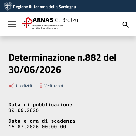
Vai ai contenuti
Regione Autonoma della Sardegna
Vai al menu di navigazione
Vai al footer
ARNAS
G. Brotzu
Toggle navigation
Azienda di Rilievo Nazionale
ed Alta Specializzazione
Determinazione n.882 del
30/06/2026
Condividi
Vedi azioni
Data di pubblicazione
30.06.2026
Data e ora di scadenza
15.07.2026 00:00:00