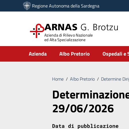
Vai ai contenuti
Regione Autonoma della Sardegna
Vai al menu di navigazione
Vai al footer
ARNAS
G. Brotzu
Azienda di Rilievo Nazionale
ed Alta Specializzazione
Submenu
Azienda
Albo Pretorio
Ospedali e 
Home
/
Albo Pretorio
/
Determine Diri
Determinazione
29/06/2026
Data di pubblicazione