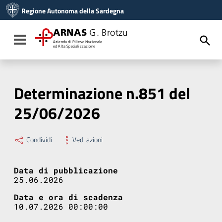
Vai ai contenuti
Regione Autonoma della Sardegna
Vai al menu di navigazione
Vai al footer
ARNAS
G. Brotzu
Toggle navigation
Azienda di Rilievo Nazionale
ed Alta Specializzazione
Determinazione n.851 del
25/06/2026
Condividi
Vedi azioni
Data di pubblicazione
25.06.2026
Data e ora di scadenza
10.07.2026 00:00:00