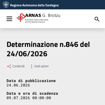
Vai ai contenuti
Regione Autonoma della Sardegna
Vai al menu di navigazione
Vai al footer
ARNAS
G. Brotzu
Toggle navigation
Azienda di Rilievo Nazionale
ed Alta Specializzazione
Determinazione n.846 del
24/06/2026
Condividi
Vedi azioni
Data di pubblicazione
24.06.2026
Data e ora di scadenza
09.07.2026 00:00:00