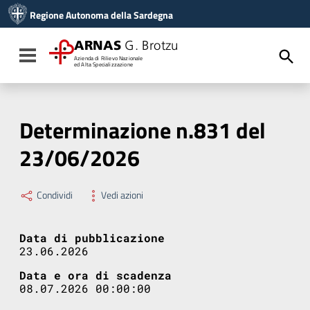
Vai ai contenuti
Regione Autonoma della Sardegna
Vai al menu di navigazione
Vai al footer
ARNAS
G. Brotzu
Toggle navigation
Azienda di Rilievo Nazionale
ed Alta Specializzazione
Determinazione n.831 del
23/06/2026
Condividi
Vedi azioni
Data di pubblicazione
23.06.2026
Data e ora di scadenza
08.07.2026 00:00:00