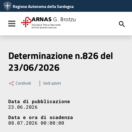
Vai ai contenuti
Regione Autonoma della Sardegna
Vai al menu di navigazione
Vai al footer
ARNAS
G. Brotzu
Toggle navigation
Azienda di Rilievo Nazionale
ed Alta Specializzazione
Determinazione n.826 del
23/06/2026
Condividi
Vedi azioni
Data di pubblicazione
23.06.2026
Data e ora di scadenza
08.07.2026 00:00:00