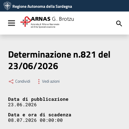
Vai ai contenuti
Regione Autonoma della Sardegna
Vai al menu di navigazione
Vai al footer
ARNAS
G. Brotzu
Toggle navigation
Azienda di Rilievo Nazionale
ed Alta Specializzazione
Determinazione n.821 del
23/06/2026
Condividi
Vedi azioni
Data di pubblicazione
23.06.2026
Data e ora di scadenza
08.07.2026 00:00:00