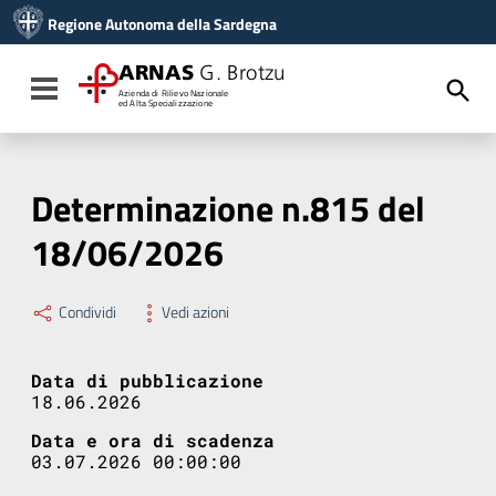
Vai ai contenuti
Regione Autonoma della Sardegna
Vai al menu di navigazione
Vai al footer
ARNAS
G. Brotzu
Toggle navigation
Azienda di Rilievo Nazionale
ed Alta Specializzazione
Determinazione n.815 del
18/06/2026
Condividi
Vedi azioni
Data di pubblicazione
18.06.2026
Data e ora di scadenza
03.07.2026 00:00:00