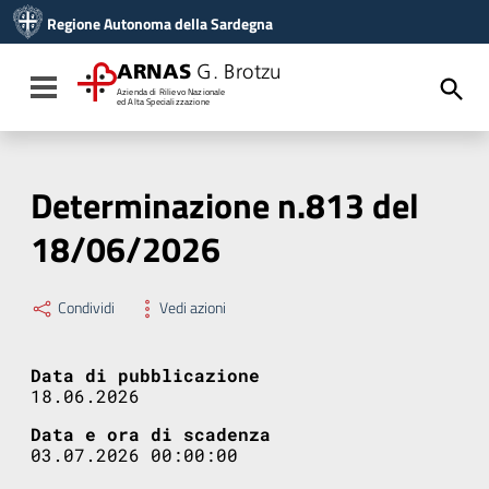
Vai ai contenuti
Regione Autonoma della Sardegna
Vai al menu di navigazione
Vai al footer
ARNAS
G. Brotzu
Toggle navigation
Azienda di Rilievo Nazionale
ed Alta Specializzazione
Determinazione n.813 del
18/06/2026
Condividi
Vedi azioni
Data di pubblicazione
18.06.2026
Data e ora di scadenza
03.07.2026 00:00:00